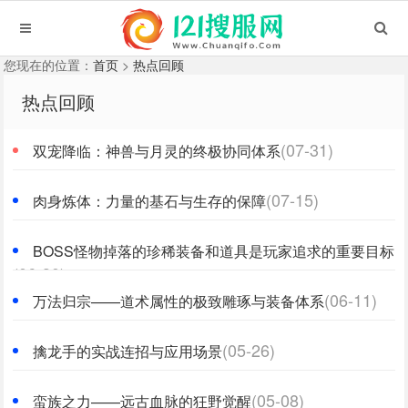
您现在的位置：
首页
>
热点回顾
热点回顾
(07-31)
双宠降临：神兽与月灵的终极协同体系
(07-15)
肉身炼体：力量的基石与生存的保障
BOSS怪物掉落的珍稀装备和道具是玩家追求的重要目标
(06-30)
(06-11)
万法归宗——道术属性的极致雕琢与装备体系
(05-26)
擒龙手的实战连招与应用场景
(05-08)
蛮族之力——远古血脉的狂野觉醒