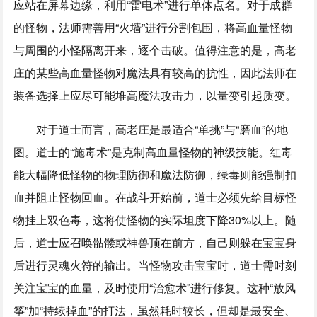
应站在屏幕边缘，利用“雷电术”进行单体点名。对于成群
的怪物，法师需善用“火墙”进行分割包围，将高血量怪物
与周围的小怪隔离开来，逐个击破。值得注意的是，高老
庄的某些高血量怪物对魔法具有较高的抗性，因此法师在
装备选择上应尽可能堆高魔法攻击力，以量变引起质变。
对于道士而言，高老庄是最适合“单挑”与“磨血”的地
图。道士的“施毒术”是克制高血量怪物的神级技能。红毒
能大幅降低怪物的物理防御和魔法防御，绿毒则能强制扣
血并阻止怪物回血。在战斗开始前，道士必须先给目标怪
物挂上双色毒，这将使怪物的实际坦度下降30%以上。随
后，道士应召唤骷髅或神兽顶在前方，自己则躲在宝宝身
后进行灵魂火符的输出。当怪物攻击宝宝时，道士需时刻
关注宝宝的血量，及时使用“治愈术”进行修复。这种“放风
筝”加“持续掉血”的打法，虽然耗时较长，但却是最安全、