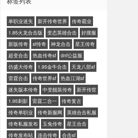
标签列表
单职业迷失
新开传奇世界
传奇霸业
1.85火龙合击版
变态英雄合击
好搜服
新版传奇
sf传奇
神龙合击
星王传奇
超变合击
热血传奇sf
dnf公益服
仿盛大传奇
1.95金牛合击
天龙八部sf
雷霆合击
传奇世界sf
热血江湖sf
迷失版本传奇
中变靓装传奇
新开传世
1.95刺影
雷霆二合一
传奇复古
传奇单职业
传奇新服网
英雄合击私服
传奇私服发布
玉兔传奇
星王合击
传奇发布站
连击传奇
合击sf