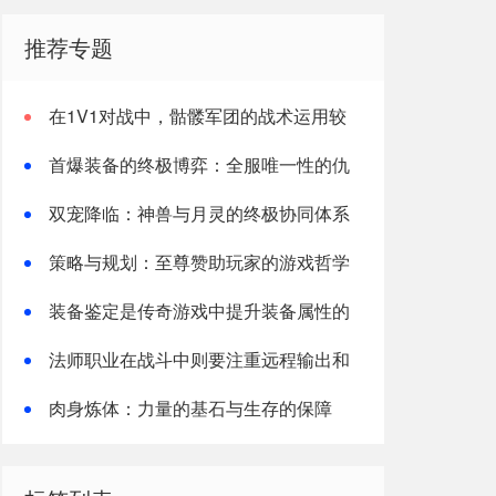
推荐专题
在1V1对战中，骷髅军团的战术运用较
为灵活
首爆装备的终极博弈：全服唯一性的仇
恨抢夺与反制
双宠降临：神兽与月灵的终极协同体系
策略与规划：至尊赞助玩家的游戏哲学
装备鉴定是传奇游戏中提升装备属性的
又一重要途径
法师职业在战斗中则要注重远程输出和
走位
肉身炼体：力量的基石与生存的保障