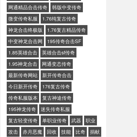
网通精品合击传奇
韩版中变传奇
微变传奇私服
1.76纯复古传奇
神龙合击终极版
1.76复古精品传奇
中变神龙合击网
195传奇合击SF
1.85英雄合击
英雄合击sf传奇
1.95神龙合击
网通变态传奇
最新传奇网站
新开传奇合击
今日新开传奇
176复古传奇
传奇私服版本
复古神途传奇
195神龙传奇
迷失传奇私服
复古轻变传奇
单职业传奇
武器
职业
攻击
赤月恶魔
回收
技能
比奇
捐献