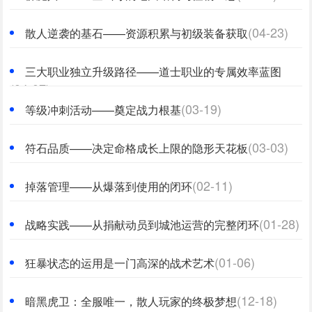
(04-23)
散人逆袭的基石——资源积累与初级装备获取
三大职业独立升级路径——道士职业的专属效率蓝图
(04-07)
(03-19)
等级冲刺活动——奠定战力根基
(03-03)
符石品质——决定命格成长上限的隐形天花板
(02-11)
掉落管理——从爆落到使用的闭环
(01-28)
战略实践——从捐献动员到城池运营的完整闭环
(01-06)
狂暴状态的运用是一门高深的战术艺术
(12-18)
暗黑虎卫：全服唯一，散人玩家的终极梦想