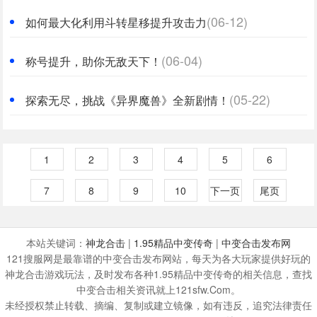
(06-30)
之一
(06-12)
如何最大化利用斗转星移提升攻击力
(06-04)
称号提升，助你无敌天下！
(05-22)
探索无尽，挑战《异界魔兽》全新剧情！
1
2
3
4
5
6
7
8
9
10
下一页
尾页
本站关键词：
神龙合击
|
1.95精品中变传奇
|
中变合击发布网
121搜服网是最靠谱的中变合击发布网站，每天为各大玩家提供好玩的
神龙合击游戏玩法，及时发布各种1.95精品中变传奇的相关信息，查找
中变合击相关资讯就上121sfw.Com。
未经授权禁止转载、摘编、复制或建立镜像，如有违反，追究法律责任