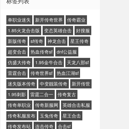
标签列表
单职业迷失
新开传奇世界
传奇霸业
1.85火龙合击版
变态英雄合击
好搜服
新版传奇
sf传奇
神龙合击
星王传奇
超变合击
热血传奇sf
dnf公益服
仿盛大传奇
1.95金牛合击
天龙八部sf
雷霆合击
传奇世界sf
热血江湖sf
迷失版本传奇
中变靓装传奇
新开传世
1.95刺影
雷霆二合一
传奇复古
传奇单职业
传奇新服网
英雄合击私服
传奇私服发布
玉兔传奇
星王合击
传奇发布站
连击传奇
合击sf