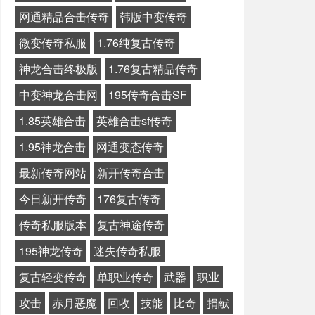
网通精品合击传奇
韩版中变传奇
微变传奇私服
1.76纯复古传奇
神龙合击终极版
1.76复古精品传奇
中变神龙合击网
195传奇合击SF
1.85英雄合击
英雄合击sf传奇
1.95神龙合击
网通变态传奇
最新传奇网站
新开传奇合击
今日新开传奇
176复古传奇
传奇私服版本
复古神途传奇
195神龙传奇
迷失传奇私服
复古轻变传奇
单职业传奇
武器
职业
攻击
赤月恶魔
回收
技能
比奇
捐献